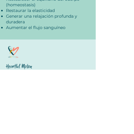
(homeostasis)
Restaurar la elasticidad
Generar una relajación profunda y
duradera
Aumentar el flujo sanguíneo
Heartful Motion
Términos y Condiciones
Protección de Datos
© 2024 Heartful Motion
Menú
Inicio
Sobre Nosotros