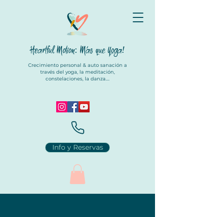
Heartful Motion: Más que Yoga
!
Crecimiento personal & auto sanación a
través del yoga, la meditación,
constelaciones, la danza....
Info y Reservas