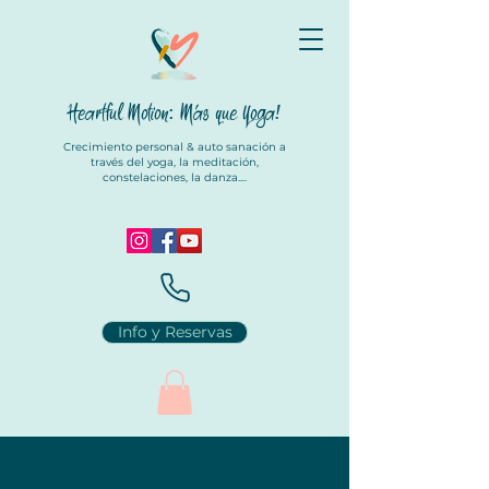
Heartful Motion: Más que Yoga
!
Crecimiento personal & auto sanación a
través del yoga, la meditación,
constelaciones, la danza....
Info y Reservas