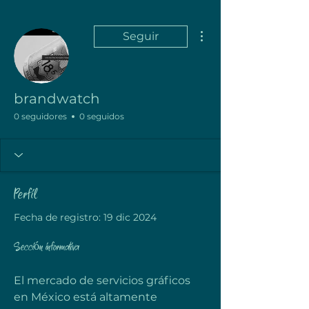
Más acciones
Seguir
brandwatch
0 seguidores
0 seguidos
Perfil
Fecha de registro: 19 dic 2024
Sección informativa
El mercado de servicios gráficos 
en México está altamente 