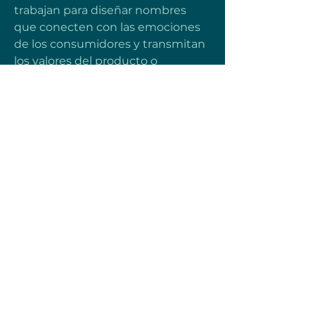
trabajan para diseñar nombres 
que conecten con las emociones 
de los consumidores y transmitan 
los valores del producto o 
empresa. Tanto si se busca una 
agencia de naming en CDMX 
como en Querétaro, es 
fundamental que el equipo detrás 
del proyecto entienda las 
particularidades del mercado 
mexicano y las tendencias 
globales en branding. Las 
agencias de naming se aseguran 
de que cada nombre sea único y 
esté alineado con las estrategias 
comerciales, funcionando como la 
primera conexión entre el cliente 
y el producto. Fuente: 
BRAND 
WATCH SA DE CV 