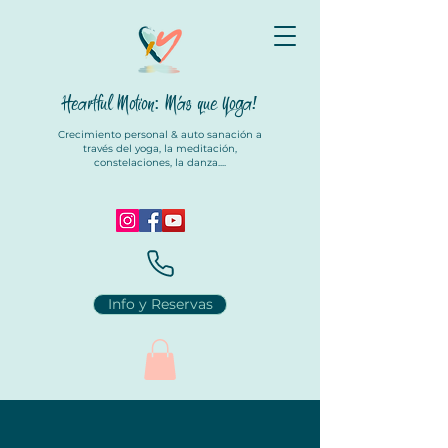
Heartful Motion: Más que Yoga
!
Crecimiento personal & auto sanación a
través del yoga, la meditación,
constelaciones, la danza....
Info y Reservas