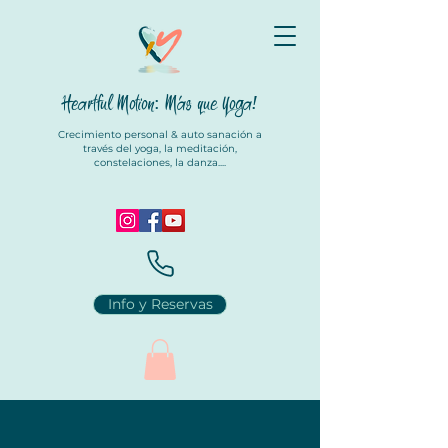
Heartful Motion: Más que Yoga
!
Crecimiento personal & auto sanación a
través del yoga, la meditación,
constelaciones, la danza....
Info y Reservas