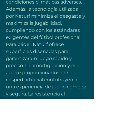
condiciones climáticas adversas. 
Además, la tecnología utilizada 
por Naturf minimiza el desgaste y 
maximiza la jugabilidad, 
cumpliendo con los estándares 
exigentes del fútbol profesional. 
Para pádel, Naturf ofrece 
superficies diseñadas para 
garantizar un juego rápido y 
preciso. La amortiguación y el 
agarre proporcionados por el 
césped artificial contribuyen a 
una experiencia de juego cómoda 
y segura. La resistencia al 
desgaste asegura la durabilidad, 
incluso en áreas de alto tráfico. En 
el ámbito del golf, Naturf presenta 
soluciones que replican las 
condiciones de los campos de golf 