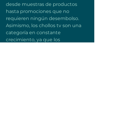
desde muestras de productos 
hasta promociones que no 
requieren ningún desembolso. 
Asimismo, los chollos tv son una 
categoría en constante 
crecimiento, ya que los 
consumidores buscan televisores 
de última generación con 
descuentos significativos. Para 
quienes buscan descuentos 
adicionales en sus compras, los 
códigos descuento y los cupones 
aliexpress, cupones amazon o 
cupones miravia ofrecen una 
forma efectiva de reducir el coste 
final en plataformas populares. 
Estos códigos se convierten en 
aliados indispensables para los 
compradores habituales, quienes 