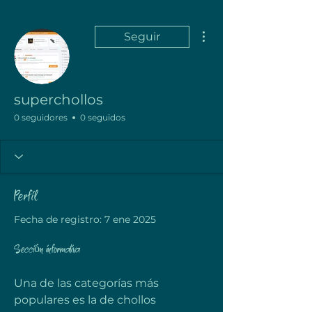
Más acciones
Seguir
superchollos
0 seguidores
0 seguidos
Perfil
Fecha de registro: 7 ene 2025
Sección informativa
Una de las categorías más 
populares es la de chollos 