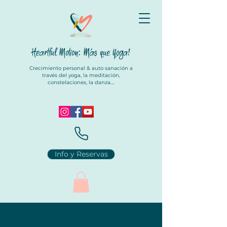
Heartful Motion: Más que Yoga
!
Crecimiento personal & auto sanación a
través del yoga, la meditación,
constelaciones, la danza....
Info y Reservas