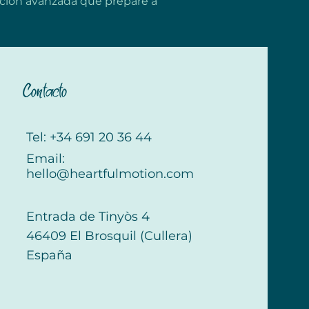
ación avanzada que prepare a 
Contacto
Tel: +34 691 20 36 44
Email:
hello@heartfulmotion.com
Entrada de Tinyòs 4
46409 El Brosquil (Cullera)
España