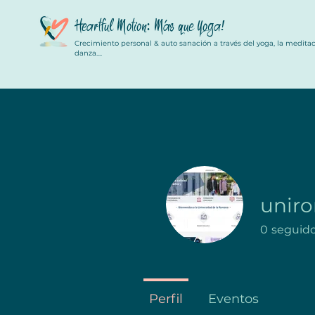
Heartful Motion: Más que Yoga
!
Crecimiento personal & auto sanación a través del yoga, la meditaci
danza....
unir
0
seguid
Perfil
Eventos