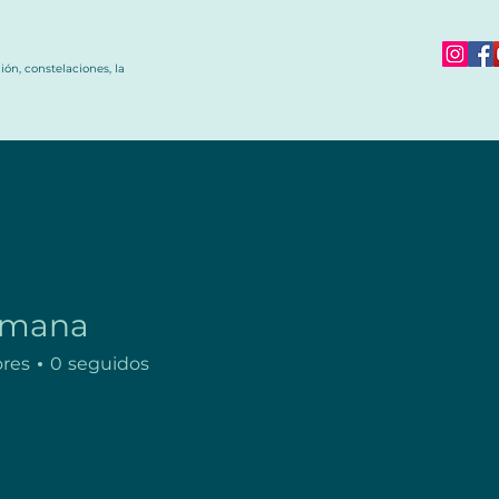
ón, constelaciones, la
omana
ores
0
seguidos