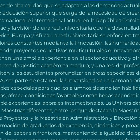
 de alta calidad que se adaptan a las demandas actuale
 educación superior que surge de la necesidad de crea
to nacional e internacional actual en la República Domin
idad y la visión de una red universitaria que ha desarrolla
a, Europa y África. La red universitaria se enfoca en tra
iones constantes mediante la innovación, las humanidades
iendo proyectos educativos multiculturales e innovadores
nen una amplia experiencia en el sector educativo y ofr
forma de gestión académica madura, y una red de profesi
iten a los estudiantes profundizar en áreas específicas
Al ser parte de esta red, la Universidad de La Romana br
ades especiales para que los alumnos desarrollen habili
más, ofrece condiciones favorables como becas económica
 de experiencias laborales internacionales. La Universi
Maestrías diferentes, entre los que destacan la Maestría
e Proyectos, y la Maestría en Administración y Direcció
 formación de graduados de excelencia, dinámicos y proac
ión del saber sin fronteras, manteniendo la igualdad de o