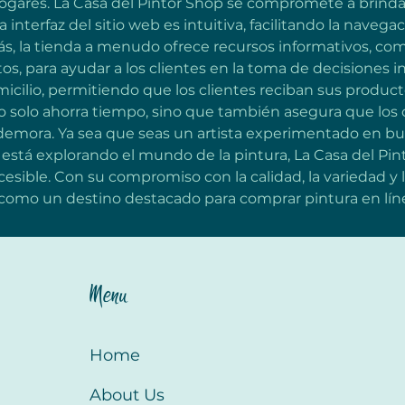
gares. La Casa del Pintor Shop se compromete a brinda
a interfaz del sitio web es intuitiva, facilitando la naveg
s, la tienda a menudo ofrece recursos informativos, com
, para ayudar a los clientes en la toma de decisiones i
micilio, permitiendo que los clientes reciban sus produc
no solo ahorra tiempo, sino que también asegura que los
 demora. Ya sea que seas un artista experimentado en bu
 está explorando el mundo de la pintura, La Casa del Pi
sible. Con su compromiso con la calidad, la variedad y l
 como un destino destacado para comprar pintura en lín
Menu
Home
About Us