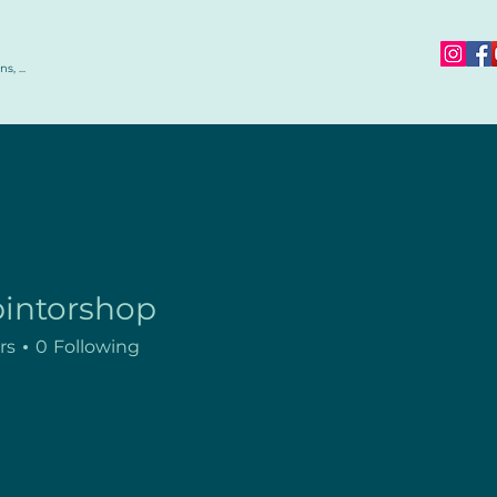
s, ...
pintorshop
rs
0
Following