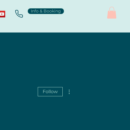
Info & Booking
More actions
Follow