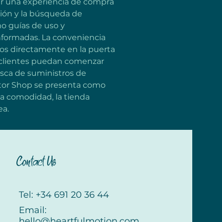
r una experiencia de compra 
ación y la búsqueda de 
o guías de uso y 
nformadas. La conveniencia 
tos directamente en la puerta 
 clientes puedan comenzar 
sca de suministros de 
ntor Shop se presenta como 
a comodidad, la tienda 
ea.
Contact Us
Tel: +34 691 20 36 44
Email:
hello@heartfulmotion.com