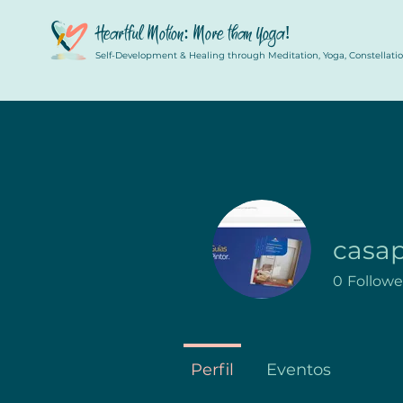
Heartful Motion: More than Yoga!
Self-Development & Healing through Meditation, Yoga, Constellation
casa
0
Followe
Perfil
Eventos