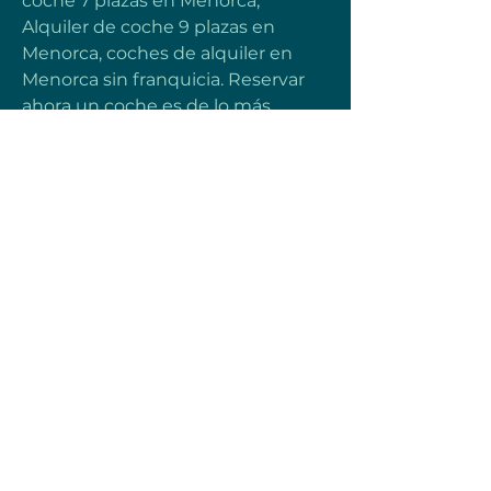
coche 7 plazas en Menorca, 
Alquiler de coche 9 plazas en 
Menorca, coches de alquiler en 
Menorca sin franquicia. Reservar 
ahora un coche es de lo más 
sencillo y podrás hacerlo en un par 
de clicks. También te 
recomendamos ver este post 
sobre las Calas más famosas de 
Menorca y así aprovechar el viaje 
al máximo. Descubre en este 
lugar lugares únicos en la isla 
cómo la Cala en Brut, la Cala en 
Porter o Monte toro en Menorca. 
Entra a este artículo: Mejores calas 
de Menorca, para conocer qué 
sitios increibles te ofrece esta isla. 
Te recomendamos darte una 
vuelta a una de estas secciones: 