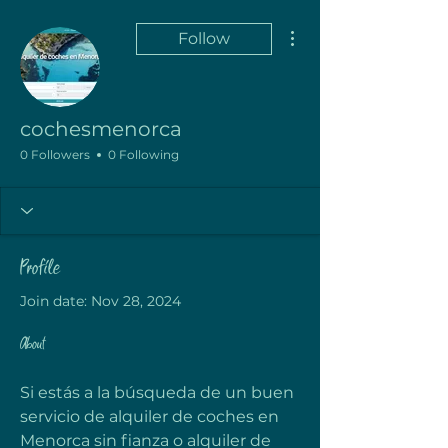
More actions
Follow
cochesmenorca
0 Followers
0 Following
Profile
Join date: Nov 28, 2024
About
Si estás a la búsqueda de un buen 
servicio de alquiler de coches en 
Menorca sin fianza o alquiler de 