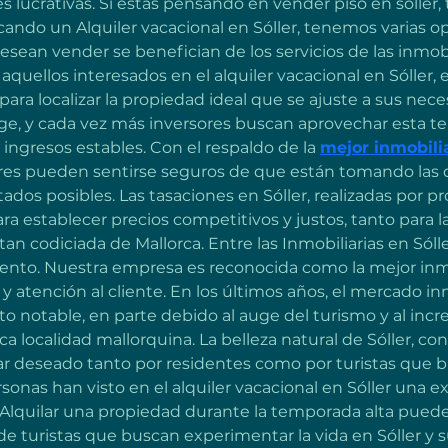
 lucrativas. Si estás pensando en vender piso en soller,
ando un Alquiler vacacional en Sóller, tenemos varias opc
esean vender se benefician de los servicios de las inmobil
uellos interesados en el alquiler vacacional en Sóller,
ara localizar la propiedad ideal que se ajuste a sus nec
uge, y cada vez más inversores buscan aprovechar esta te
ngresos estables. Con el respaldo de la 
mejor inmobilia
 pueden sentirse seguros de que están tomando las de
ados posibles. Las tasaciones en Sóller, realizadas por p
ara establecer precios competitivos y justos, tanto para 
n codiciada de Mallorca. Entre las Inmobiliarias en Sóll
ento. Nuestra empresa es reconocida como la mejor inmobi
 atención al cliente. En los últimos años, el mercado inm
 notable, en parte debido al auge del turismo y al in
a localidad mallorquina. La belleza natural de Sóller, c
gar deseado tanto por residentes como por turistas que b
rsonas han visto en el alquiler vacacional en Sóller una 
. Alquilar una propiedad durante la temporada alta pue
e turistas que buscan experimentar la vida en Sóller y s