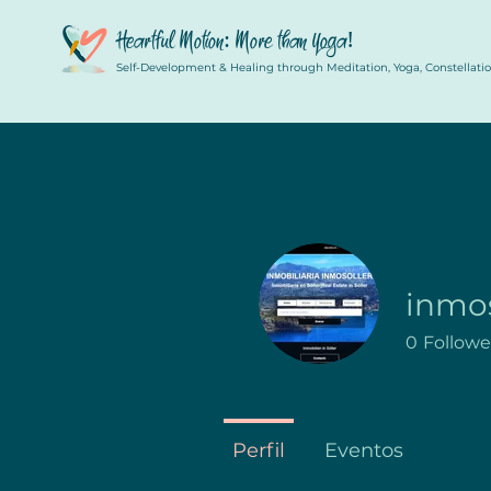
Heartful Motion: More than Yoga!
Self-Development & Healing through Meditation, Yoga, Constellation
inmos
0
Followe
Perfil
Eventos