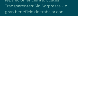
reparación eficiente. Costes 
Transparentes: Sin Sorpresas Un 
gran beneficio de trabajar con 
nosotros es la transparencia en los 
precios desde el primer 
momento. En nuestro sitio web 
puedes ver la página de precios 
de reparación de pantallas de 
MacBook, donde encontrarás un 
desglose detallado según el 
modelo de tu dispositivo. Este 
nivel de claridad es crucial, ya que 
te ayuda a tomar una decisión con 
conocimiento antes de hacer 
cualquier desembolso. Sabemos 
que los usuarios de Mac valoran la 
calidad, pero también el buen 
servicio al cliente.