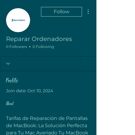
More actions
Follow
Reparar Ordenadores
0 Followers
0 Following
Profile
Join date: Oct 10, 2024
About
Tarifas de Reparación de Pantallas 
de MacBook: La Solución Perfecta 
para Tu Mac Averiado Tu MacBook 